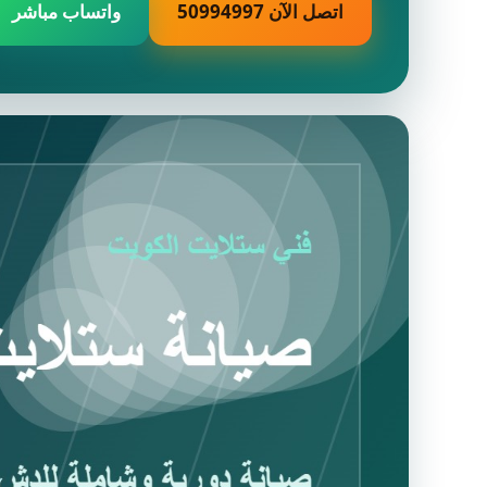
اتصل الآن 50994997
واتساب مباشر