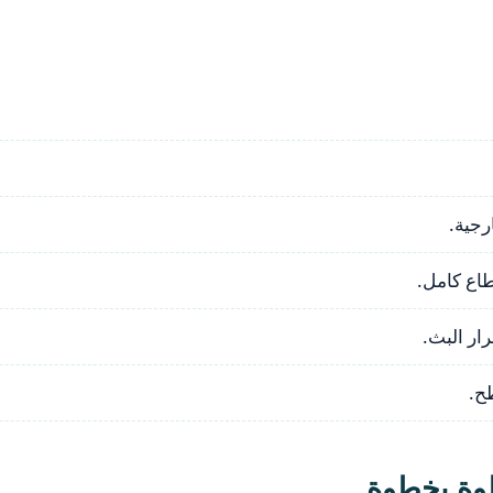
رجية.
اع كامل.
ار البث.
ح.
وة بخطوة