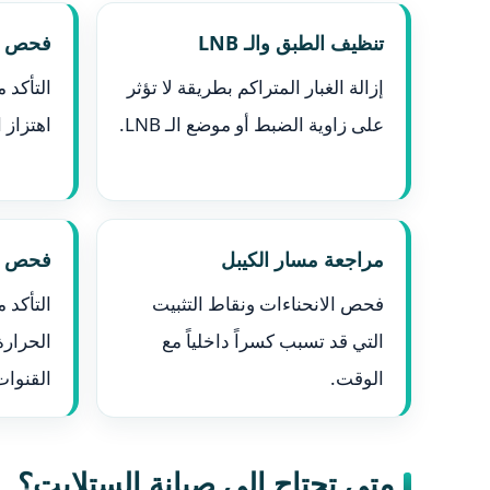
تنظيف الطبق والـ LNB
فحص ثب
إزالة الغبار المتراكم بطريقة لا تؤثر
التأكد 
على زاوية الضبط أو موضع الـ LNB.
اهتزاز ا
مراجعة مسار الكيبل
فحص ا
فحص الانحناءات ونقاط التثبيت
التأكد 
التي قد تسبب كسراً داخلياً مع
الحرارة
الوقت.
القنوات
متى تحتاج إلى صيانة الستلايت؟