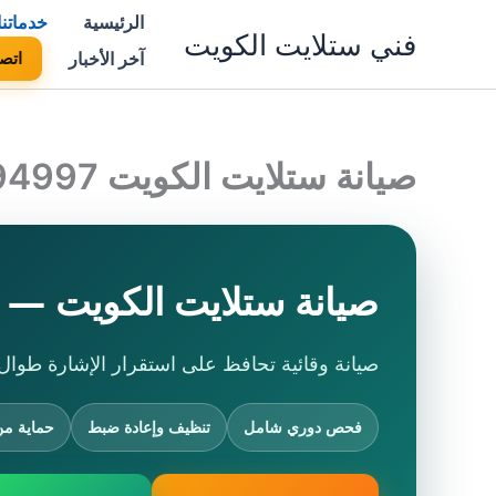
خطي
الرئيسية
خدماتنا
فني ستلايت الكويت
لى
آخر الأخبار
اتصل 997
لمحتوى
صيانة ستلايت الكويت 50994997 صيانة دورية للدش والرسيفر
صيانة ستلايت الكويت — صي
صيانة وقائية تحافظ على استقرار الإشارة طوال 
فحص دوري شامل
تنظيف وإعادة ضبط
حماية من