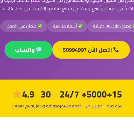
 من الفنيين الهنود والباكستانيين في الكويت نقدم خدمات تركيب وص
ت بأعلى جودة وأسرع وقت في جميع مناطق الكويت على مدار 24 ساعة يومياً
وصول خلال 30 دقيقة
أسعار مناسبة
ضمان على العمل
اتصل الآن 50994997
واتساب
4.9
30
24/7
5000+
15+
سنة خبرة
عميل راضٍ
خدمة مستمرة
دقيقة وصول
تقييم العملاء