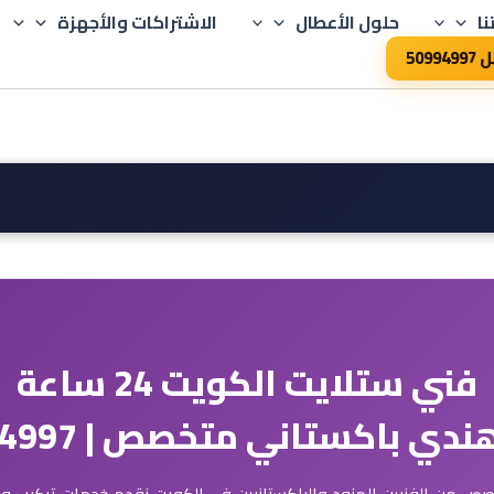
نا
حلول الأعطال
الاشتراكات والأجهزة
50994
فني ستلايت الكويت 24 ساعة
دي باكستاني متخصص | 50994997