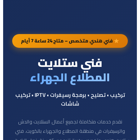
فني هندي متخصص – متاح 24 ساعة 7 أيام
فني ستلايت
المطلاع الجهراء
تركيب • تصليح • برمجة رسيفرات • IPTV • تركيب
شاشات
نقدم خدمات متكاملة لجميع أعمال الستلايت والدش
والرسيفرات في منطقة المطلاع والجهراء بالكويت. فني