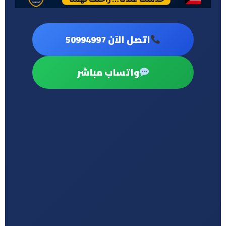
اتصل الآن 50994997
واتساب مباشر